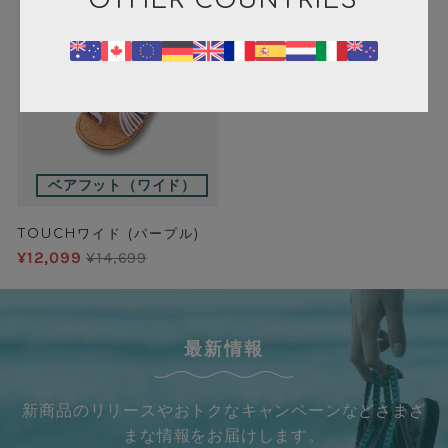
OTHER COUNTRIES
ベアフット（ワイド）
TOUCHワイド (パープル)
¥12,099
¥14,699
最新情報
新商品のリリースやおトクなキャンペーンなどさまざ
まな情報をお届けします。