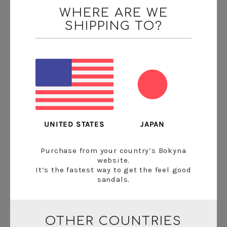
WHERE ARE WE
SHIPPING TO?
提携パートナー
Bokynaが植林プロジェクトのパートナーとして
提携している
Eden Reforestation Project
は、世
界の10か国を拠点に毎日100万本もの植林を行っ
ています。また地域コミュニティと様々なリソー
スをつなぐ草の根的な活動にも精力的に取り組ん
JAPAN
UNITED STATES
でいます。経済的なインセンティブを活用してモ
チベーションを高める方法で、同団体は様々な地
Purchase from your country’s Bokyna
域での森林再生に成功しています。
website.
It’s the fastest way to get the feel good
sandals.
植林プロジェクトをサポート
OTHER COUNTRIES