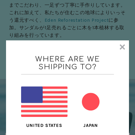
までこだわり、一足ずつ丁寧に手作りしています。
これに加えて、私たちが住むこの地球によりいっそ
う還元すべく、
Eden Reforestation Project
に参
加。サンダルが1足売れるごとに木を1本植林する取
り組みを行っています。
さらに詳しく
WHERE ARE WE
SHIPPING TO?
最新情報
新商品のリリースやおトクなキャンペーンなどさまざ
まな情報をお届けします。
JAPAN
UNITED STATES