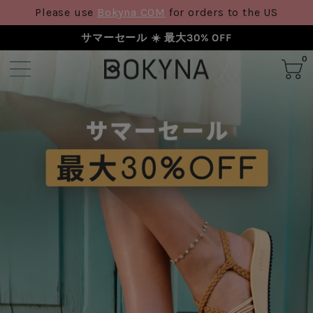
Please use
Bokyna COM
for orders to the US
サマーセール ☀️ 最大30% OFF
0