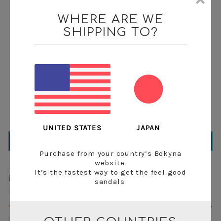
WHERE ARE WE
SHIPPING TO?
5つ星中4.60つ星
1934件のレビューに基づく
1554
169
97
38
76
JAPAN
UNITED STATES
レビューを書く
Purchase from your country’s Bokyna
website.
It’s the fastest way to get the feel good
sandals.
Sort by
09/08/26