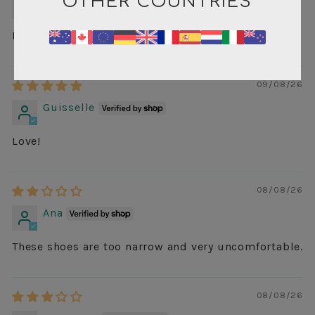
OTHER COUNTRIES
Veronica
Hermosassss ya pedi otro color 🧡💜🦋
09/08/26
Guisselle
Love!
08/08/26
Ana
These shoes are too narrow and very uncomfortable.
08/08/26