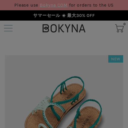
Please use
Bokyna COM
for orders to the US
サマーセール ☀️ 最大30% OFF
0
NEW