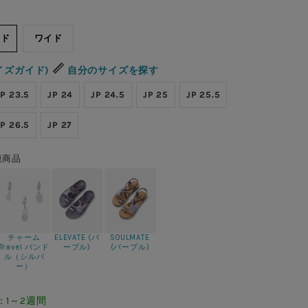
ード
ワイド
イズガイド)
自分のサイズを探す
JP 23.5
JP 24
JP 24.5
JP 25
JP 25.5
JP 26.5
JP 27
連商品
チャーム
ELEVATE (パ
SOULMATE
Travel バンド
ープル)
(パープル)
ル（シルバ
ー）
：1～2週間