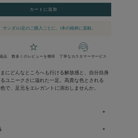
カートに追加
サンダル1足のご購入ごとに、1本の植林に貢献。
返品
数多くのレビューを獲得
丁寧なカスタマーサービス
ままにどんなところへも行ける解放感と、自分自身
きるユニークさに溢れた一足。高貴な色とされる
配色で、足元をエレガントに演出しませんか。
品